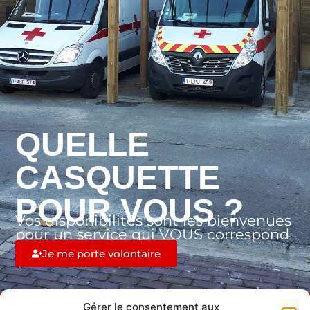
QUELLE
CASQUETTE
POUR VOUS ?
Vos disponibilités sont les bienvenues
pour un service qui VOUS correspond
Je me porte volontaire
Gérer le consentement aux