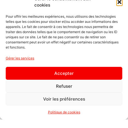
cookies
Pour offrir les meilleures expériences, nous utilisons des technologies
telles que les cookies pour stocker et/ou accéder aux informations des
appareils. Le fait de consentir à ces technologies nous permettra de
traiter des données telles que le comportement de navigation ou les ID
uniques sur ce site. Le fait de ne pas consentir ou de retirer son
consentement peut avoir un effet négatif sur certaines caractéristiques
NOUS AIDER
et fonctions.
FAIRE UN DON
DONNER SON SANG
Gérer les services
DEVENIR VOLONTAIRE
Accepter
SE FORMER
NOS PARTENAIRES
Refuser
Voir les préférences
NOS ACTIONS
SECOURS
Politique de cookies
HOMI / SOCIAL
HESTIA