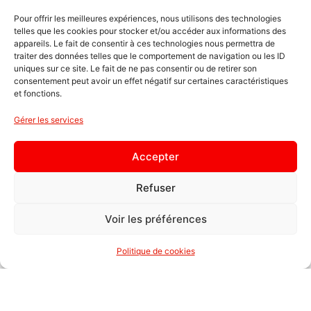
Toute personne âgée de 18 à 65 ans révolus
Pour offrir les meilleures expériences, nous utilisons des technologies
peut donner du sang. Le don de sang est
telles que les cookies pour stocker et/ou accéder aux informations des
également autorisé pour toute personne
appareils. Le fait de consentir à ces technologies nous permettra de
âgée de 66 ans à 70 ans révolus à condition
traiter des données telles que le comportement de navigation ou les ID
uniques sur ce site. Le fait de ne pas consentir ou de retirer son
que son dernier don remonte à moins de
consentement peut avoir un effet négatif sur certaines caractéristiques
trois ans. Le premier don de sang doit avoir
et fonctions.
eu lieu avant le jour du 66ème anniversaire.
Gérer les services
Avant chaque don, on vérifie que le donneur
est en condition pour donner du sang. Le
médecin contrôle entre autres le poids qui
Accepter
doit être supérieur à 50 kilos, et la tension
Refuser
artérielle. Le donneur doit également remplir
un questionnaire permettant au médecin de
Voir les préférences
s’assurer de son bon état de santé.
Envie de savoir si vous pouvez donner du sang
Politique de cookies
avant de vous rendre en collecte ?
FAITES-LE TEST!